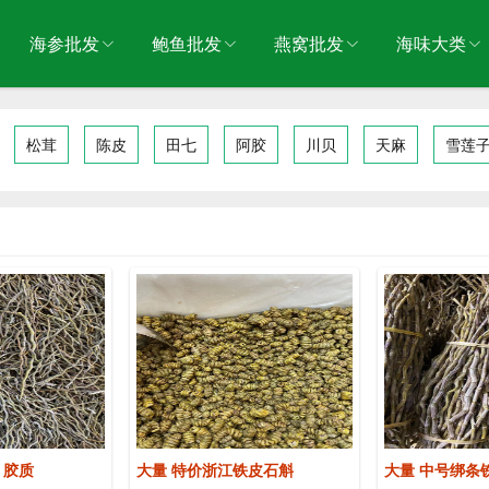
海参批发
鲍鱼批发
燕窝批发
海味大类
松茸
陈皮
田七
阿胶
川贝
天麻
雪莲
 胶质
大量 特价浙江铁皮石斛
大量 中号绑条