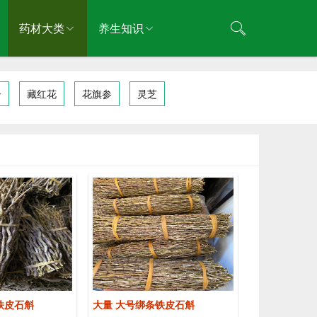
药材大类
养生知识
子
藏红花
花旗参
灵芝
铁皮石斛
大量 大号绑条铁皮石斛