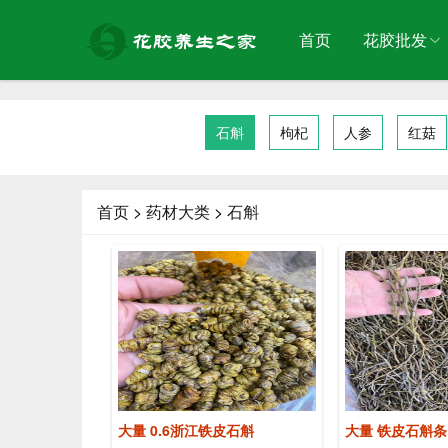
首页
花胶批发
石斛
枸杞
人参
红菇
首页
>
药材大类
>
石斛
大量 0.6浙江铁皮石斛
大量 铁皮石斛条